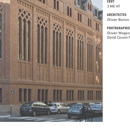
COÛT
3 M€ HT
ARCHITECTES
Olivier Boiron
PHOTOGRAPHIE
Olivier Wogen
David Cousin