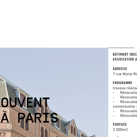
BÂTIMENT INS
ASSOCIATION 
ADRESSE
7 rue Marie R
PROGRAMME
travaux réali
-
Rénovatio
-
Rénovatio
COUVENT
-
Rénovatio
conventuelle ;
-
Rénovatio
 À PARIS
-
Rénovatio
SURFACE
2 500m2